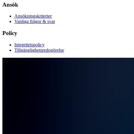
Ansök
Ansökningskriterier
Vanliga frågor & svar
Policy
Integritetspolicy
Tillgänglighetsredogörelse