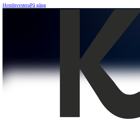
Hem
Investera
På gång
Hoppa direkt till innehåll