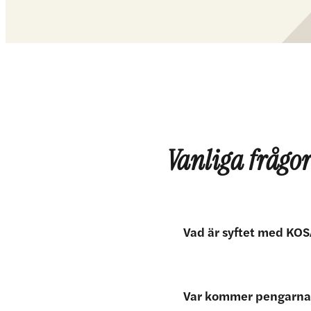
Vanliga frågo
Vad är syftet med KO
KOSA finns för att stärka No
Var kommer pengarna
Regionen befinner sig i en h