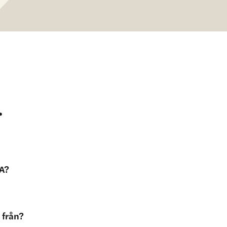
r
SA?
rrbottens framtid genom kultur.
 från?
istorisk samhällsomställning med stora industriinvesteringar och behov 